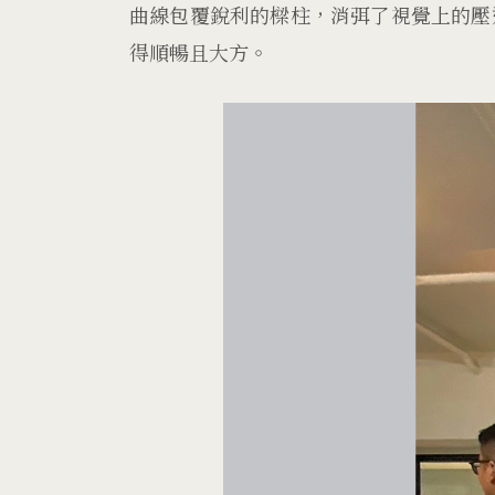
曲線包覆銳利的樑柱，消弭了視覺上的壓
得順暢且大方。