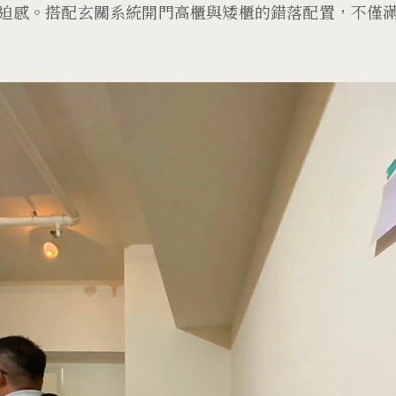
迫感。搭配玄關系統開門高櫃與矮櫃的錯落配置，不僅