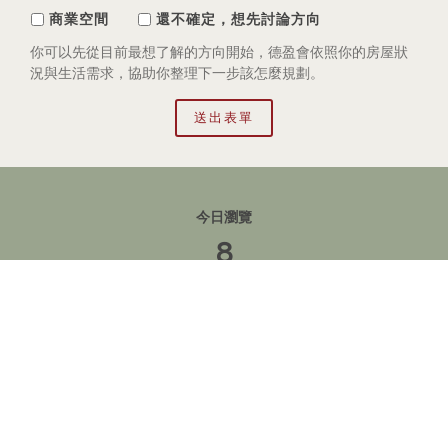
商業空間
還不確定，想先討論方向
你可以先從目前最想了解的方向開始，德盈會依照你的房屋狀
況與生活需求，協助你整理下一步該怎麼規劃。
送出表單
今日瀏覽
8
總瀏覽
98,110
隱私權政策 | 德盈室內設計