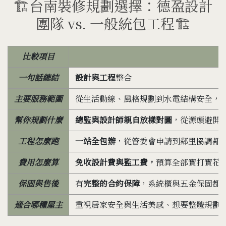
🏗️台南裝修規劃選擇：德盈設計
團隊 vs. 一般統包工程🏗️
比較項目
一句話總結
設計與工程
整合
主要服務範圍
從生活動線、風格規劃到水電結構安全，
幫你規劃什麼
總監與設計師親自放樣對圖
，從源頭避開
工程怎麼跑
一站全包辦
，從管委會申請到鄰里協調都
費用怎麼算
免收設計費與監工費，
預算全部實打實花
保固與售後
有
完整的合約保障
，系統櫃與五金保固都
適合哪種屋主
重視居家安全與生活美感、想要整體規劃