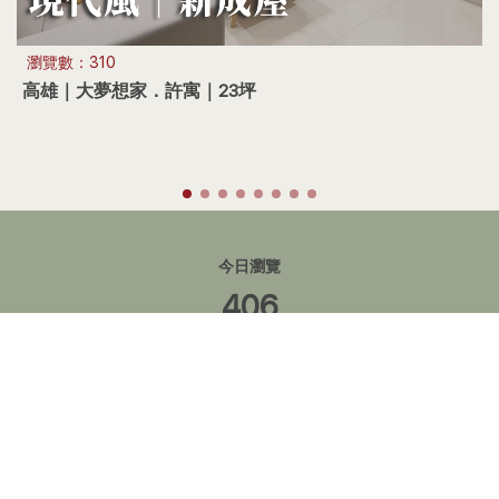
瀏覽數：310
高雄｜大夢想家．許寓｜23坪
今日瀏覽
406
總瀏覽
98,508